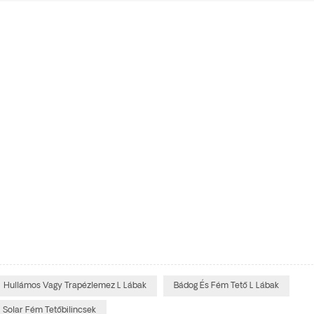
Hullámos Vagy Trapézlemez L Lábak
Bádog És Fém Tető L Lábak
Solar Fém Tetőbilincsek