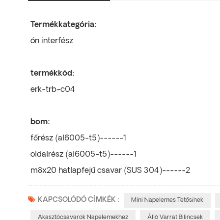
Termékkategória:
ón interfész
termékkód:
erk-trb-c04
bom:
főrész (al6005-t5)------1
oldalrész (al6005-t5)------1
m8x20 hatlapfejű csavar (SUS 304)------2
KAPCSOLÓDÓ CÍMKÉK :
Mini Napelemes Tetősínek
Akasztócsavarok Napelemekhez
Álló Varrat Bilincsek