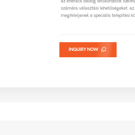
az enerack bádog tetőkonzolok széles
számára választási lehetőségeket. az 
megfeleljenek a speciális telepítési 
INQUIRY NOW