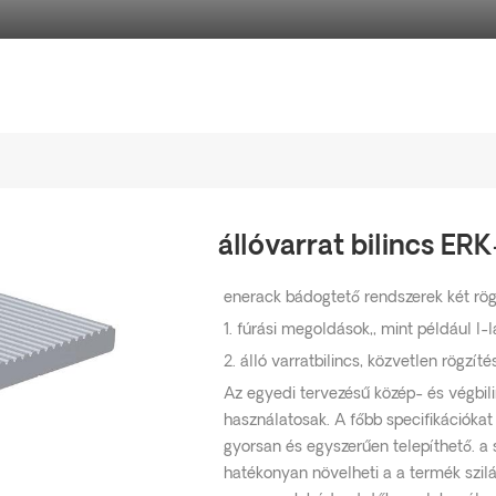
állóvarrat bilincs E
enerack bádogtető rendszerek két rög
1. fúrási megoldások,, mint például l-
2. álló varratbilincs, közvetlen rögzíté
Az egyedi tervezésű közép- és végb
használatosak. A főbb specifikációkat 
gyorsan és egyszerűen telepíthető. a 
hatékonyan növelheti a a termék szilá