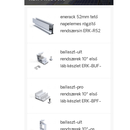
enerack 52mm tető
napelemes rögzítő
rendszersín ERK-R52
ballaszt-ult
rendszerek 10° első
láb készlet ERK-BUF-
10
ballaszt-pro
rendszerek 10° első
láb készlet ERK-BPF-
10
ballaszt-ult
rendszerek 10°-os