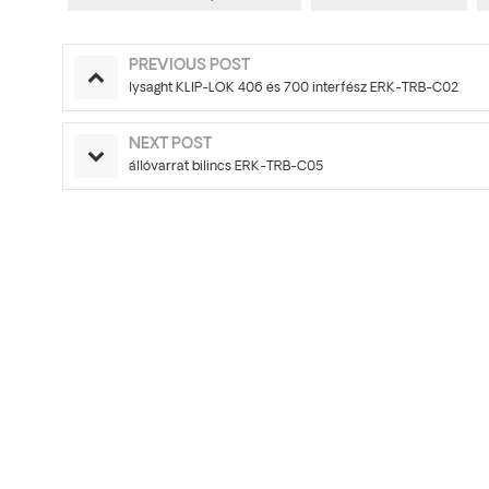
PREVIOUS POST
lysaght KLIP-LOK 406 és 700 interfész ERK-TRB-C02
NEXT POST
állóvarrat bilincs ERK-TRB-C05