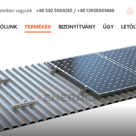
eletben vagyunk :
+86 592 5669285 / +86 13606949886
RÓLUNK
TERMÉKEK
BIZONYÍTVÁNY
ÜGY
LETÖL