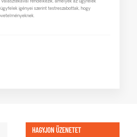
 választékával rendelkezik, amelyek az ügyfelek
ügyfelek igényei szerint testreszabottak, hogy
követelményeknek.
HAGYJON ÜZENETET