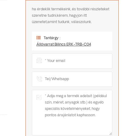
ha érdeklik termékeink, és további részleteket
szeretne tudni,kérem, hagyjon itt
üzenetet,amint tudunk, válaszolunk.
Tantárgy :
Állóvarrat Bilincs ERK-TRB-C04