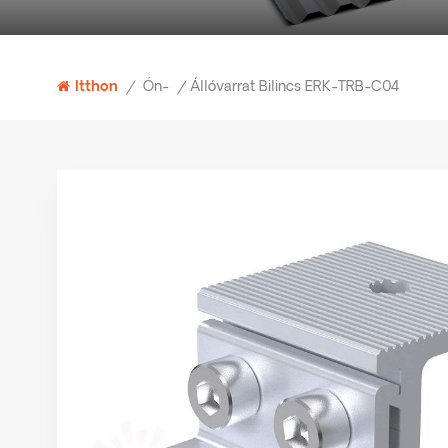
Ón-
Állóvarrat Bilincs ERK-TRB-C04
Itthon
/
/