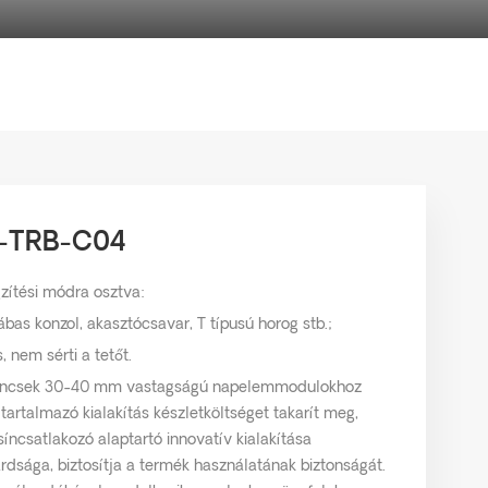
RK-TRB-C04
zítési módra osztva:
lábas konzol, akasztócsavar, T típusú horog stb.;
s, nem sérti a tetőt.
ilincsek 30-40 mm vastagságú napelemmodulokhoz
tartalmazó kialakítás készletköltséget takarít meg,
síncsatlakozó alaptartó innovatív kialakítása
rdsága, biztosítja a termék használatának biztonságát.