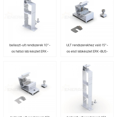
ballaszt-ult rendszerek 10°-
ULT rendszerekhez való 15°-
os hátsó láb készlet ERK-
os első lábkészlet ERK-BUS-
BUR-10
15, előtéttel ellátott