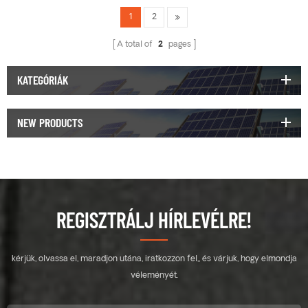
1
2
A total of
2
pages
KATEGÓRIÁK
NEW PRODUCTS
REGISZTRÁLJ HÍRLEVÉLRE!
kérjük, olvassa el, maradjon utána, iratkozzon fel,, és várjuk, hogy elmondja
véleményét.