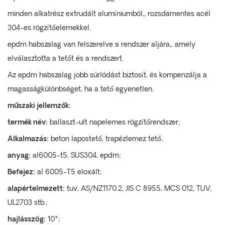
minden alkatrész extrudált alumíniumból,, rozsdamentes acél
304-es rögzítőelemekkel.
epdm habszalag van felszerelve a rendszer aljára,, amely
elválasztotta a tetőt és a rendszert.
Az epdm habszalag jobb súrlódást biztosít, és kompenzálja a
magasságkülönbséget, ha a tető egyenetlen.
műszaki jellemzők:
termék név:
ballaszt-ult napelemes rögzítőrendszer;
Alkalmazás:
beton lapostető, trapézlemez tető;
anyag:
al6005-t5, SUS304, epdm;
Befejez:
al 6005-T5 eloxált;
alapértelmezett:
tuv, AS/NZ1170.2, JIS C 8955, MCS 012, TUV,
UL2703 stb.;
hajlásszög:
10°;