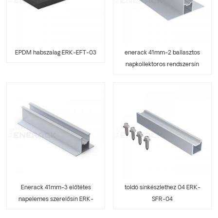
EPDM habszalag ERK-EFT-03
enerack 41mm-2 ballasztos
napkollektoros rendszersín
ERK-R41-2
Enerack 41mm-3 előtétes
toldó sínkészlethez 04 ERK-
napelemes szerelősín ERK-
SFR-04
R41-3