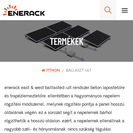
TERMÉKEK
ITTHON
/
BALLASZT-ULT
enerack east & west balllasted-ult rendszer beton lapostetőre
és trapézlemeztetőre. ellentétben a hagyományos napelem
rögzítési módszerrel,, melynek rögzítési pontja a panel hosszú
oldalának végén, ez a sorozat segít a napelemek bárhol
rögzíthetők a hosszú oldalon. ezért, a napelemek ellenállnak a
nagyobb szél- és hónyomásnak. nincs szükség tágulási