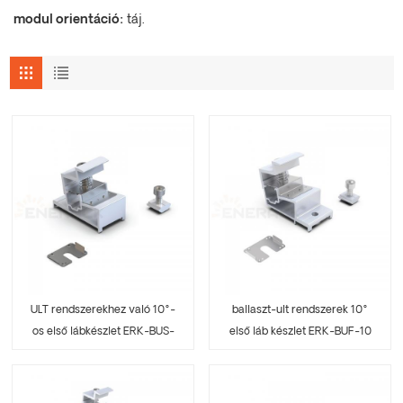
modul orientáció:
táj.
ULT rendszerekhez való 10°-
ballaszt-ult rendszerek 10°
os első lábkészlet ERK-BUS-
első láb készlet ERK-BUF-10
10, előtéttel ellátott