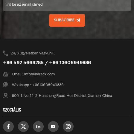
SUBSCRIBE
24/8 ügyeletben vagyunk :
+86 592 5669285 / +86 13606949886
Email :
info@enerack.com
Whatsapp :
+8613606949886
806-1, No. 12-3, Huasheng Road, Huli District, Xiamen, China
SZOCIÁLIS