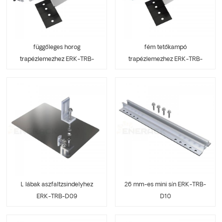
függőleges horog
fém tetőkampó
trapézlemezhez ERK-TRB-
trapézlemezhez ERK-TRB-
D07
D08
L lábak aszfaltzsindelyhez
26 mm-es mini sín ERK-TRB-
ERK-TRB-D09
D10