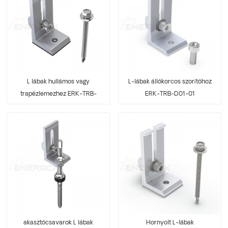
L lábak hullámos vagy
L-lábak állókorcos szorítóhoz
trapézlemezhez ERK-TRB-
ERK-TRB-D01-01
D01
akasztócsavarok L lábak
Hornyolt L-lábak