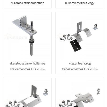
hullámos szálcementhez
hullámlemezhez vagy
ERK-TRB-D03
trapézlemezhez ERK-TRB-
D04
akasztócsavarok hullámos
vízszintes horog
szálcementhez ERK-TRB-
trapézlemezhez ERK-TRB-
D05
D06