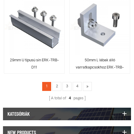
29mm U típusú sín ERK-TRB-
50mm L lábak álló
D11
varratkapcsokhoz ERK-TRB-
D12
1
2
3
4
A total of
4
pages
KATEGÓRIÁK
NEW PRODUCTS