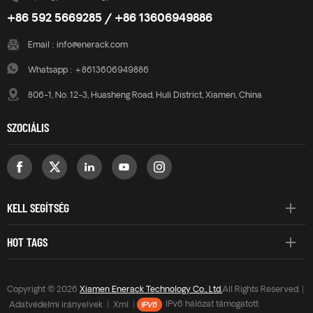
+86 592 5669285 / +86 13606949886
Email :
info@enerack.com
Whatsapp :
+8613606949886
806-1, No. 12-3, Huasheng Road, Huli District, Xiamen, China
SZOCIÁLIS
KELL SEGÍTSÉG
HOT TAGS
Copyright © 2026
Xiamen Enerack Technology Co., Ltd.
All Rights Reserved. |
Adatvédelmi irányelvek
|
Xml
|
IPv6 hálózat támogatott