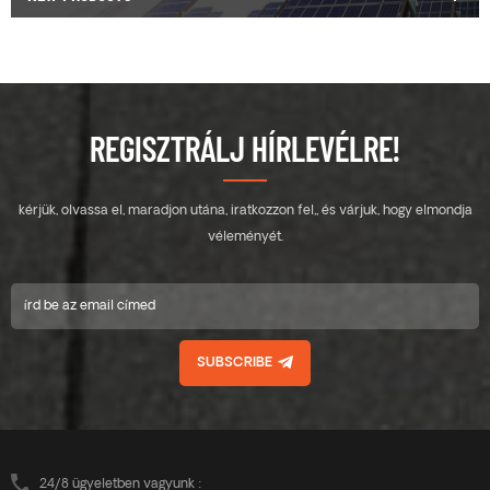
REGISZTRÁLJ HÍRLEVÉLRE!
kérjük, olvassa el, maradjon utána, iratkozzon fel,, és várjuk, hogy elmondja
véleményét.
SUBSCRIBE
24/8 ügyeletben vagyunk :