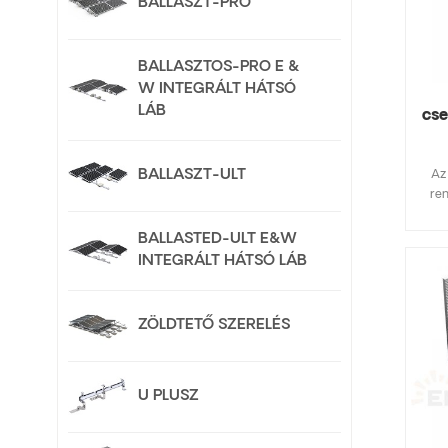
BALLASZT-PRO
BALLASZTOS-PRO E &
W INTEGRÁLT HÁTSÓ
LÁB
cs
BALLASZT-ULT
Az
ren
alk
z
BALLASTED-ULT E&W
tart
INTEGRÁLT HÁTSÓ LÁB
meg
Az e
ren
ZÖLDTETŐ SZERELÉS
kín
meg
U PLUSZ