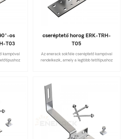
90°-os
cseréptető horog ERK-TRH-
RH-T03
T05
tő kampóval
Az enerack sokféle cseréptető kampóval
tetőtípushoz
rendelkezik,, amely a legtöbb tetőtípushoz
erep, aszfalt
alkalmas, lapos cserép, palacserep, aszfalt
fikációkat
zsindelycserép. A főbb specifikációkat
tséget takarít
tartalmazó kialakítás készletköltséget takarít
lszerelhető.
meg, gyorsan és egyszerűen felszerelhető.
választékával
Az enerack tetőhorgok széles választékával
elek számára
rendelkezik, amelyek az ügyfelek számára
re szabottan
kínált lehetőségeket. személyre szabottan
zerint, hogy
megengedik az ügyfél igényei szerint, hogy
elepítési
megfeleljenek a speciális telepítési
.
követelményeknek.