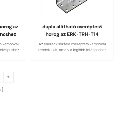
horog az
dupla állítható cseréptető
incshez
horog az ERK-TRH-T14
sínbilincshez
tő kampóval
Az enerack sokféle cseréptető kampóval
tetőtípushoz
rendelkezik,, amely a legtöbb tetőtípushoz
erep, aszfalt
alkalmas, lapos cserép, palacserep, aszfalt
fikációkat
zsindelycserép. A főbb specifikációkat
tséget takarít
tartalmazó kialakítás készletköltséget takarít
lszerelhető.
meg, gyorsan és egyszerűen felszerelhető.
választékával
Az enerack tetőhorgok széles választékával
elek számára
rendelkezik, amelyek az ügyfelek számára
s
re szabottan
kínált lehetőségeket. személyre szabottan
zerint, hogy
megengedik az ügyfél igényei szerint, hogy
elepítési
megfeleljenek a speciális telepítési
.
követelményeknek.