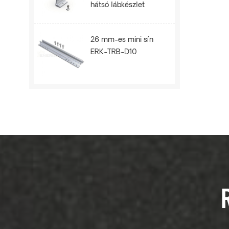
hátsó lábkészlet
ERK-BPR-10
26 mm-es mini sín
ERK-TRB-D10