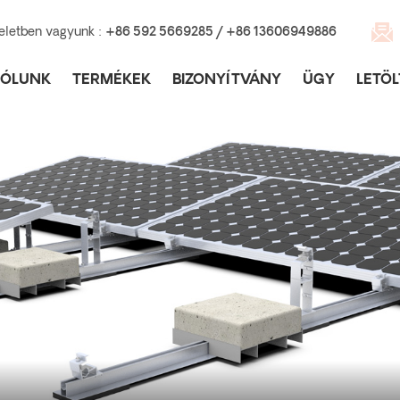
eletben vagyunk :
+86 592 5669285 / +86 13606949886
RÓLUNK
TERMÉKEK
BIZONYÍTVÁNY
ÜGY
LETÖL