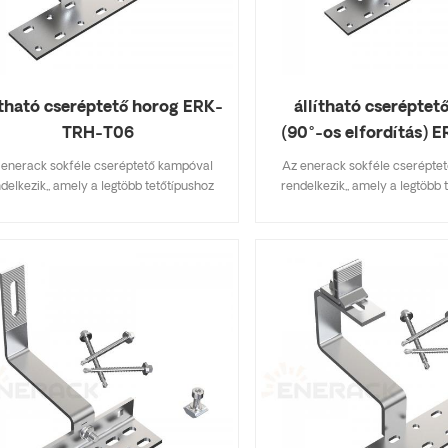
ítható cseréptető horog ERK-
állítható cseréptet
TRH-T06
(90°-os elfordítás) 
T07
 enerack sokféle cseréptető kampóval
Az enerack sokféle cserépte
delkezik,, amely a legtöbb tetőtípushoz
rendelkezik,, amely a legtöbb 
almas, lapos cserép, palacserep, aszfalt
alkalmas, lapos cserép, palacs
sindelycserép. A főbb specifikációkat
zsindelycserép. A főbb speci
almazó kialakítás készletköltséget takarít
tartalmazó kialakítás készletköl
, gyorsan és egyszerűen felszerelhető.
meg, gyorsan és egyszerűen fe
nerack tetőhorgok széles választékával
Az enerack tetőhorgok széles 
delkezik, amelyek az ügyfelek számára
rendelkezik, amelyek az ügyf
ált lehetőségeket. személyre szabottan
kínált lehetőségeket. személy
engedik az ügyfél igényei szerint, hogy
megengedik az ügyfél igényei s
megfeleljenek a speciális telepítési
megfeleljenek a speciális t
követelményeknek.
követelményeknek