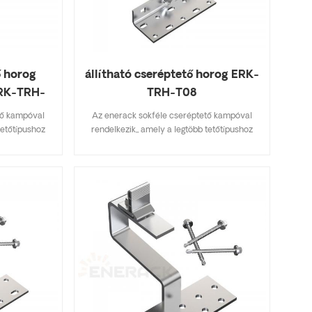
ő horog
állítható cseréptető horog ERK-
ERK-TRH-
TRH-T08
tő kampóval
Az enerack sokféle cseréptető kampóval
tetőtípushoz
rendelkezik,, amely a legtöbb tetőtípushoz
erep, aszfalt
alkalmas, lapos cserép, palacserep, aszfalt
fikációkat
zsindelycserép. A főbb specifikációkat
tséget takarít
tartalmazó kialakítás készletköltséget takarít
lszerelhető.
meg, gyorsan és egyszerűen felszerelhető.
választékával
Az enerack tetőhorgok széles választékával
elek számára
rendelkezik, amelyek az ügyfelek számára
re szabottan
kínált lehetőségeket. személyre szabottan
zerint, hogy
megengedik az ügyfél igényei szerint, hogy
elepítési
megfeleljenek a speciális telepítési
.
követelményeknek.