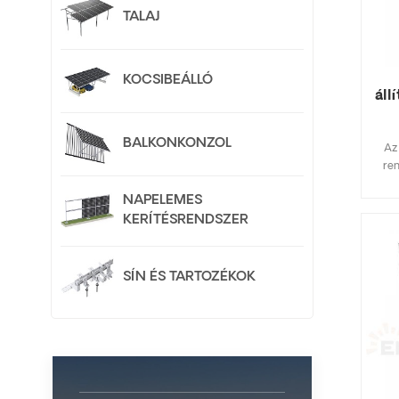
TALAJ
KOCSIBEÁLLÓ
áll
BALKONKONZOL
Az
ren
alk
NAPELEMES
z
KERÍTÉSRENDSZER
tart
meg
Az e
ren
SÍN ÉS TARTOZÉKOK
kín
meg