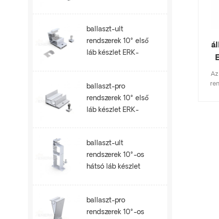
ballaszt-ult
rendszerek 10° első
á
láb készlet ERK-
BUF-10
Az
ren
ballaszt-pro
alk
rendszerek 10° első
z
láb készlet ERK-
tart
BPF-10
meg
Az e
ren
ballaszt-ult
kín
rendszerek 10°-os
meg
hátsó láb készlet
ERK-BUR-10
ballaszt-pro
rendszerek 10°-os