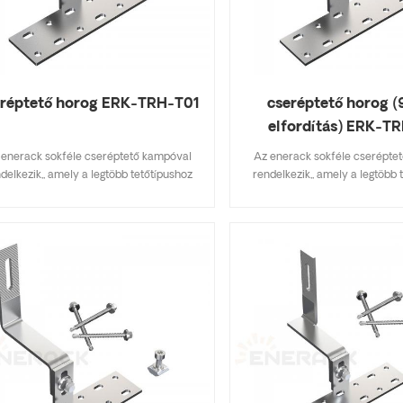
eréptető horog ERK-TRH-T01
cseréptető horog (
elfordítás) ERK-T
 enerack sokféle cseréptető kampóval
Az enerack sokféle cserépte
delkezik,, amely a legtöbb tetőtípushoz
rendelkezik,, amely a legtöbb 
almas, lapos cserép, palacserep, aszfalt
alkalmas, lapos cserép, palacs
sindelycserép. A főbb specifikációkat
zsindelycserép. A főbb speci
almazó kialakítás készletköltséget takarít
tartalmazó kialakítás készletköl
, gyorsan és egyszerűen felszerelhető.
meg, gyorsan és egyszerűen fe
nerack tetőhorgok széles választékával
Az enerack tetőhorgok széles 
delkezik, amelyek az ügyfelek számára
rendelkezik, amelyek az ügyf
ált lehetőségeket. személyre szabottan
kínált lehetőségeket. személy
engedik az ügyfél igényei szerint, hogy
megengedik az ügyfél igényei s
megfeleljenek a speciális telepítési
megfeleljenek a speciális t
követelményeknek.
követelményeknek