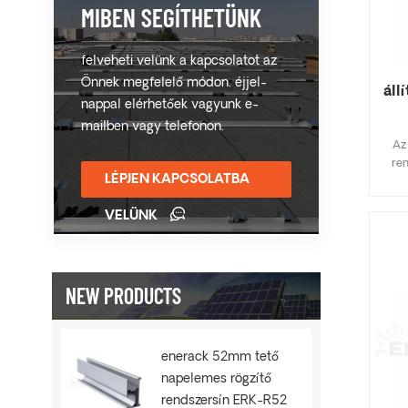
MIBEN SEGÍTHETÜNK
felveheti velünk a kapcsolatot az
Önnek megfelelő módon. éjjel-
áll
nappal elérhetőek vagyunk e-
mailben vagy telefonon.
Az
ren
LÉPJEN KAPCSOLATBA
alk
z
VELÜNK
tart
meg
Az e
ren
NEW PRODUCTS
kín
meg
enerack 52mm tető
napelemes rögzítő
rendszersín ERK-R52