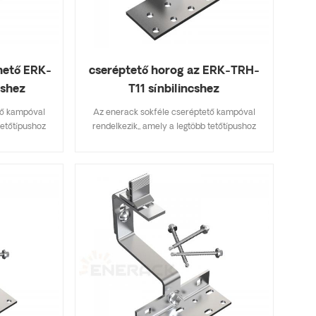
hető ERK-
cseréptető horog az ERK-TRH-
cshez
T11 sínbilincshez
tő kampóval
Az enerack sokféle cseréptető kampóval
tetőtípushoz
rendelkezik,, amely a legtöbb tetőtípushoz
erep, aszfalt
alkalmas, lapos cserép, palacserep, aszfalt
fikációkat
zsindelycserép. A főbb specifikációkat
tséget takarít
tartalmazó kialakítás készletköltséget takarít
lszerelhető.
meg, gyorsan és egyszerűen felszerelhető.
választékával
Az enerack tetőhorgok széles választékával
elek számára
rendelkezik, amelyek az ügyfelek számára
re szabottan
kínált lehetőségeket. személyre szabottan
zerint, hogy
megengedik az ügyfél igényei szerint, hogy
elepítési
megfeleljenek a speciális telepítési
.
követelményeknek.