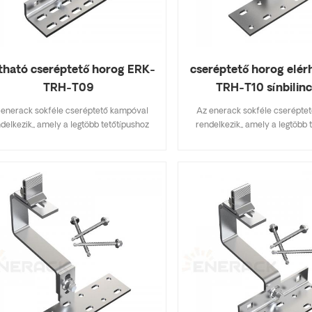
ítható cseréptető horog ERK-
cseréptető horog elér
TRH-T09
TRH-T10 sínbilin
 enerack sokféle cseréptető kampóval
Az enerack sokféle cserépte
delkezik,, amely a legtöbb tetőtípushoz
rendelkezik,, amely a legtöbb 
almas, lapos cserép, palacserep, aszfalt
alkalmas, lapos cserép, palacs
sindelycserép. A főbb specifikációkat
zsindelycserép. A főbb speci
almazó kialakítás készletköltséget takarít
tartalmazó kialakítás készletköl
, gyorsan és egyszerűen felszerelhető.
meg, gyorsan és egyszerűen fe
nerack tetőhorgok széles választékával
Az enerack tetőhorgok széles 
delkezik, amelyek az ügyfelek számára
rendelkezik, amelyek az ügyf
ált lehetőségeket. személyre szabottan
kínált lehetőségeket. személy
engedik az ügyfél igényei szerint, hogy
megengedik az ügyfél igényei s
megfeleljenek a speciális telepítési
megfeleljenek a speciális t
követelményeknek.
követelményeknek