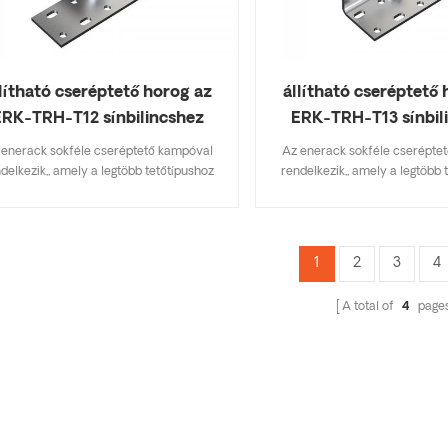
llítható cseréptető horog az
állítható cseréptető 
ERK-TRH-T12 sínbilincshez
ERK-TRH-T13 sínbil
 enerack sokféle cseréptető kampóval
Az enerack sokféle cserépte
delkezik,, amely a legtöbb tetőtípushoz
rendelkezik,, amely a legtöbb 
almas, lapos cserép, palacserep, aszfalt
alkalmas, lapos cserép, palacs
sindelycserép. A főbb specifikációkat
zsindelycserép. A főbb speci
almazó kialakítás készletköltséget takarít
tartalmazó kialakítás készletköl
, gyorsan és egyszerűen felszerelhető.
meg, gyorsan és egyszerűen fe
1
2
3
4
nerack tetőhorgok széles választékával
Az enerack tetőhorgok széles 
delkezik, amelyek az ügyfelek számára
rendelkezik, amelyek az ügyf
A total of
4
page
ált lehetőségeket. személyre szabottan
kínált lehetőségeket. személy
engedik az ügyfél igényei szerint, hogy
megengedik az ügyfél igényei s
megfeleljenek a speciális telepítési
megfeleljenek a speciális t
követelményeknek.
követelményeknek