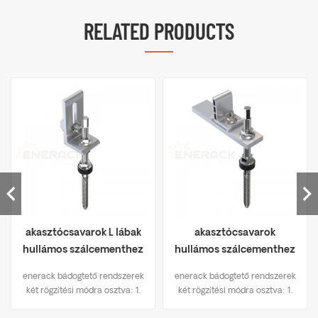
RELATED PRODUCTS
akasztócsavarok L lábak
akasztócsavarok
hullámos szálcementhez
hullámos szálcementhez
ERK-TRB-D03
ERK-TRB-D05
enerack bádogtető rendszerek
enerack bádogtető rendszerek
két rögzítési módra osztva: 1.
két rögzítési módra osztva: 1.
fúrási megoldások,, mint
fúrási megoldások,, mint