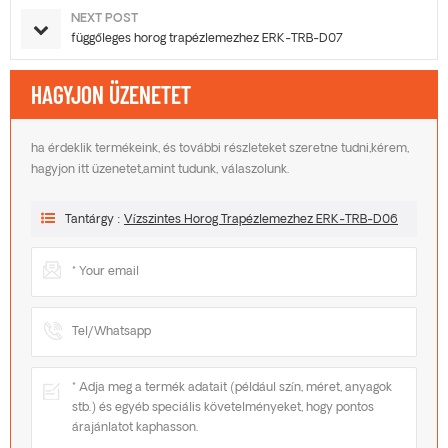
NEXT POST
függőleges horog trapézlemezhez ERK-TRB-D07
HAGYJON ÜZENETET
ha érdeklik termékeink, és további részleteket szeretne tudni,kérem,
hagyjon itt üzenetet,amint tudunk, válaszolunk.
Tantárgy :
Vízszintes Horog Trapézlemezhez ERK-TRB-D06