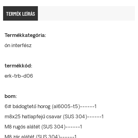
TERMÉK LEÍRÁS
Termékkategória:
ón interfész
termékkód:
erk-trb-d06
bom:
6# bádogtető horog (al6005-t5)------1
m8x25 hatlapfejű csavar (SUS 304)------1
M8 rugós alátét (SUS 304)------1
M8 zár alátét (SUS 304)------1