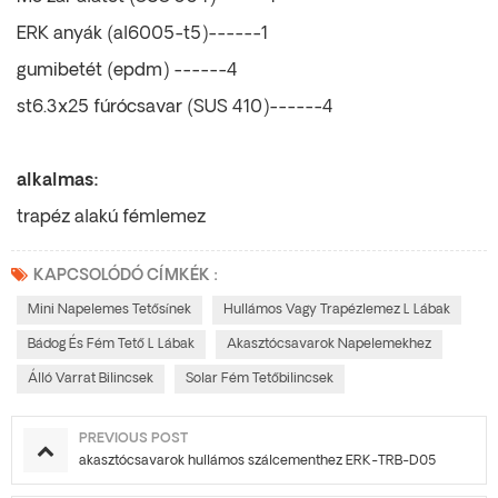
ERK anyák (al6005-t5)------1
gumibetét (epdm) ------4
st6.3x25 fúrócsavar (SUS 410)------4
alkalmas:
trapéz alakú fémlemez
KAPCSOLÓDÓ CÍMKÉK :
Mini Napelemes Tetősínek
Hullámos Vagy Trapézlemez L Lábak
Bádog És Fém Tető L Lábak
Akasztócsavarok Napelemekhez
Álló Varrat Bilincsek
Solar Fém Tetőbilincsek
PREVIOUS POST
akasztócsavarok hullámos szálcementhez ERK-TRB-D05