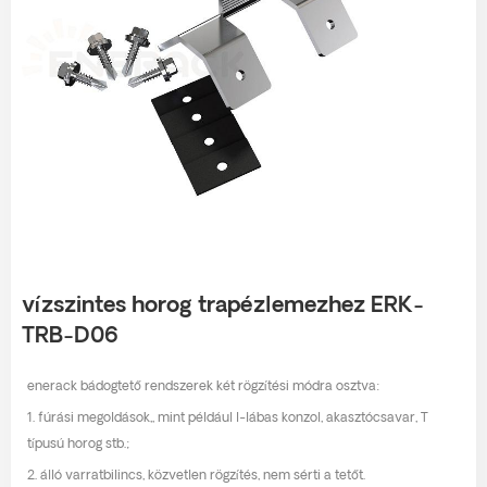
vízszintes horog trapézlemezhez ERK-
TRB-D06
enerack bádogtető rendszerek két rögzítési módra osztva:
1. fúrási megoldások,, mint például l-lábas konzol, akasztócsavar, T
típusú horog stb.;
2. álló varratbilincs, közvetlen rögzítés, nem sérti a tetőt.