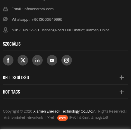
ügyfelek igényei szerint
ügyfelek igényei szerint
Email :
info@enerack.com
testreszabottak, hogy
testreszabottak, hogy
megfeleljenek a speciális
megfeleljenek a speciális
Whatsapp :
+8613606949886
telepítési követelményeknek.
telepítési követelményeknek.
806-1, No. 12-3, Huasheng Road, Huli District, Xiamen, China
SZOCIÁLIS
KELL SEGÍTSÉG
HOT TAGS
Copyright © 2026
Xiamen Enerack Technology Co., Ltd.
All Rights Reserved. |
Adatvédelmi irányelvek
|
Xml
|
IPv6 hálózat támogatott