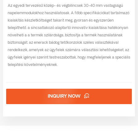
Az egyedi tervezésű közép- és végbilincsek 30-40 mm vastagságú
napelemmodulokhoz használatosak. A főbb specifikációkat tartalmazó
kialakítás készletköltséget takarít meg, gyorsan és egyszerűen
telepíthető. a síncsatlakozó alaptartó innovatív kialakítása hatékonyan
növelheti a a termék szilárdsága, biztosítja a termék használatának
biztonságát. az enerack bádog tetőkonzolok széles választékával
rendelkezik, amelyek az ügyfelek számára választási lehetőségeket. az
ügyfelek igényei szerint testreszabottak, hogy megfeleljenek a speciális
telepítési követelményeknek.
INQUIRY NOW