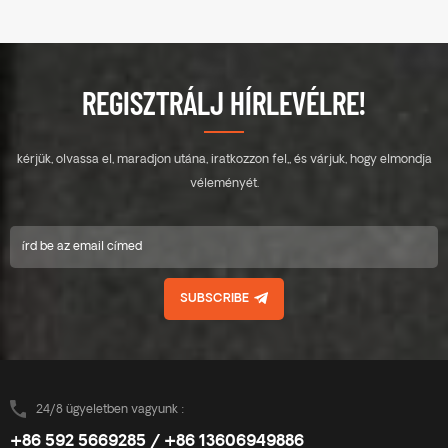
például l-lábas konzol,
például l-lábas konzol,
akasztócsavar, T típusú horog
akasztócsavar, T típusú horog
stb.; 2. álló varratbilincs,
stb.; 2. álló varratbilincs,
közvetlen rögzítés, nem sérti a
közvetlen rögzítés, nem sérti a
tetőt. Az egyedi tervezésű
tetőt. Az egyedi tervezésű
REGISZTRÁLJ HÍRLEVÉLRE!
közép- és végbilincsek 30-40
közép- és végbilincsek 30-40
mm vastagságú
mm vastagságú
napelemmodulokhoz
napelemmodulokhoz
kérjük, olvassa el, maradjon utána, iratkozzon fel,, és várjuk, hogy elmondja
használatosak. A főbb
használatosak. A főbb
specifikációkat tartalmazó
specifikációkat tartalmazó
véleményét.
kialakítás készletköltséget
kialakítás készletköltséget
takarít meg, gyorsan és
takarít meg, gyorsan és
egyszerűen telepíthető. a
egyszerűen telepíthető. a
síncsatlakozó alaptartó
síncsatlakozó alaptartó
innovatív kialakítása
innovatív kialakítása
SUBSCRIBE
hatékonyan növelheti a a
hatékonyan növelheti a a
termék szilárdsága, biztosítja a
termék szilárdsága, biztosítja a
termék használatának
termék használatának
biztonságát. az enerack bádog
biztonságát. az enerack bádog
tetőkonzolok széles
tetőkonzolok széles
választékával rendelkezik,
választékával rendelkezik,
24/8 ügyeletben vagyunk :
amelyek az ügyfelek számára
amelyek az ügyfelek számára
+86 592 5669285 / +86 13606949886
választási lehetőségeket. az
választási lehetőségeket. az