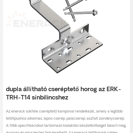
dupla állítható cseréptető horog az ERK-
TRH-T14 sínbilincshez
Az enerack sokféle cseréptető kampóval rendelkezik,, amely a legtöbb
tetőtípushoz alkalmas, lapos cserép, palacserep, aszfalt zsindelycserép.
A főbb specifikációkat tartalmazó kialakítás készletköltséget takarít meg,