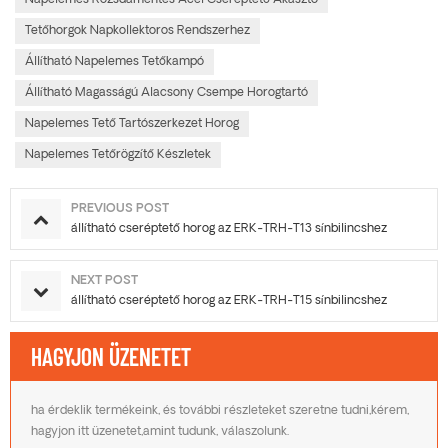
Tetőhorgok Napkollektoros Rendszerhez
Állítható Napelemes Tetőkampó
Állítható Magasságú Alacsony Csempe Horogtartó
Napelemes Tető Tartószerkezet Horog
Napelemes Tetőrögzítő Készletek
PREVIOUS POST
állítható cseréptető horog az ERK-TRH-T13 sínbilincshez
NEXT POST
állítható cseréptető horog az ERK-TRH-T15 sínbilincshez
HAGYJON ÜZENETET
ha érdeklik termékeink, és további részleteket szeretne tudni,kérem,
hagyjon itt üzenetet,amint tudunk, válaszolunk.