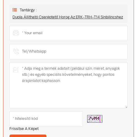
Tantárgy :
Dupla Állítható Cseréptető Horog Az ERK-TRH-T14 Sínbilincshez
Frissítse A Képet