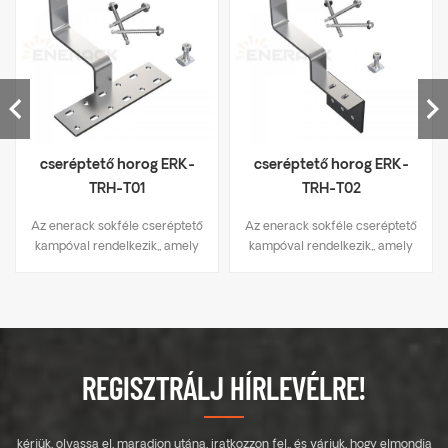
cseréptető horog ERK-
cseréptető horog ERK-
TRH-T01
TRH-T02
Az enerack sokféle cseréptető
Az enerack sokféle cseréptető
kampóval rendelkezik,, amely
kampóval rendelkezik,, amely
a legtöbb tetőtípushoz
a legtöbb tetőtípushoz
alkalmas, lapos cserép,
alkalmas, lapos cserép,
palacserep, aszfalt
palacserep, aszfalt
zsindelycserép. A főbb
zsindelycserép. A főbb
specifikációkat tartalmazó
specifikációkat tartalmazó
kialakítás készletköltséget
kialakítás készletköltséget
REGISZTRÁLJ HÍRLEVÉLRE!
takarít meg, gyorsan és
takarít meg, gyorsan és
egyszerűen felszerelhető. Az
egyszerűen felszerelhető. Az
enerack tetőhorgok széles
enerack tetőhorgok széles
kérjük, olvassa el, maradjon utána, iratkozzon fel,, és várjuk, hogy elmondja
választékával rendelkezik,
választékával rendelkezik,