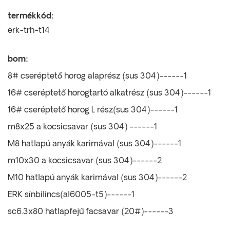
termékkód:
erk-trh-t14
bom:
8# cseréptető horog alaprész (sus 304)------1
16# cseréptető horogtartó alkatrész (sus 304)------1
16# cseréptető horog L rész(sus 304)------1
m8x25 a kocsicsavar (sus 304) ------1
M8 hatlapú anyák karimával (sus 304)------1
m10x30 a kocsicsavar (sus 304)------2
M10 hatlapú anyák karimával (sus 304)------2
ERK sínbilincs(al6005-t5)------1
sc6.3x80 hatlapfejű facsavar (20#)------3