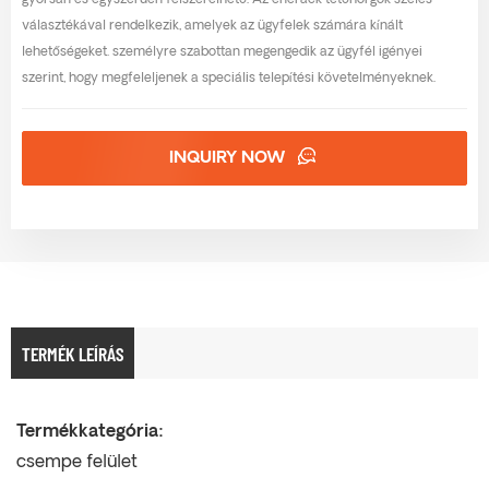
gyorsan és egyszerűen felszerelhető. Az enerack tetőhorgok széles
választékával rendelkezik, amelyek az ügyfelek számára kínált
lehetőségeket. személyre szabottan megengedik az ügyfél igényei
szerint, hogy megfeleljenek a speciális telepítési követelményeknek.
INQUIRY NOW
TERMÉK LEÍRÁS
Termékkategória:
csempe felület