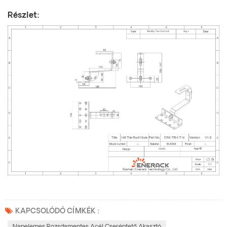
Részlet:
KAPCSOLÓDÓ CÍMKÉK :
Napelemes Rozsdamentes Acél Cseréptető Akasztó