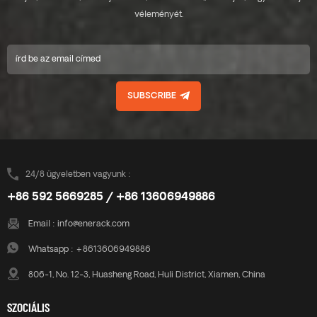
amelyek az ügyfelek számára
amelyek az ügyfelek számára
véleményét.
kínált lehetőségeket.
kínált lehetőségeket.
személyre szabottan
személyre szabottan
megengedik az ügyfél igényei
megengedik az ügyfél igényei
szerint, hogy megfeleljenek a
szerint, hogy megfeleljenek a
speciális telepítési
speciális telepítési
SUBSCRIBE
követelményeknek.
követelményeknek.
24/8 ügyeletben vagyunk :
+86 592 5669285 / +86 13606949886
Email :
info@enerack.com
Whatsapp :
+8613606949886
806-1, No. 12-3, Huasheng Road, Huli District, Xiamen, China
SZOCIÁLIS