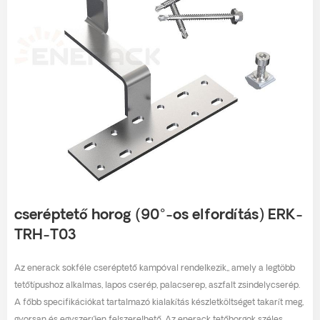
cseréptető horog (90°-os elfordítás) ERK-
TRH-T03
Az enerack sokféle cseréptető kampóval rendelkezik,, amely a legtöbb
tetőtípushoz alkalmas, lapos cserép, palacserep, aszfalt zsindelycserép.
A főbb specifikációkat tartalmazó kialakítás készletköltséget takarít meg,