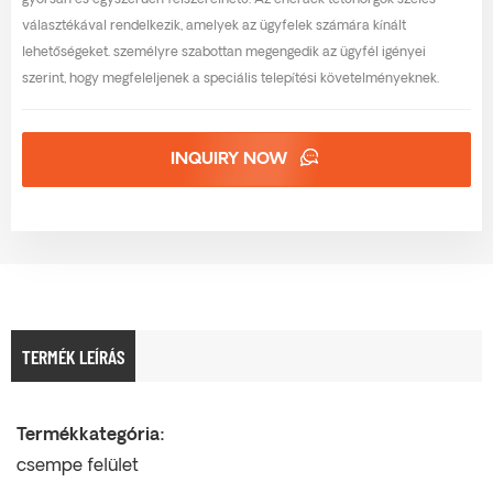
gyorsan és egyszerűen felszerelhető. Az enerack tetőhorgok széles
választékával rendelkezik, amelyek az ügyfelek számára kínált
lehetőségeket. személyre szabottan megengedik az ügyfél igényei
szerint, hogy megfeleljenek a speciális telepítési követelményeknek.
INQUIRY NOW
TERMÉK LEÍRÁS
Termékkategória:
csempe felület