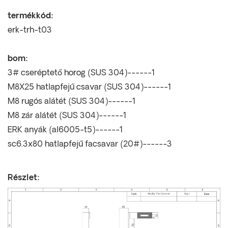
termékkód:
erk-trh-t03
bom:
3# cseréptető horog (SUS 304)------1
M8X25 hatlapfejű csavar (SUS 304)------1
M8 rugós alátét (SUS 304)------1
M8 zár alátét (SUS 304)------1
ERK anyák (al6005-t5)------1
sc6.3x80 hatlapfejű facsavar (20#)------3
Részlet: