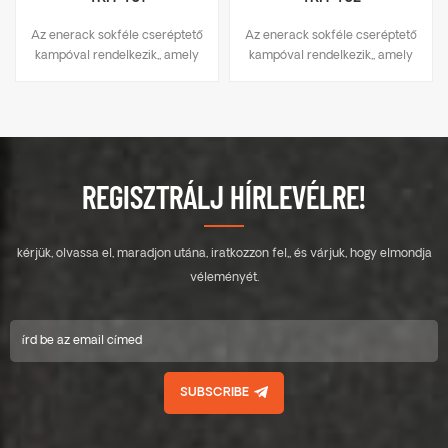
Az enerack sokféle cseréptető
Az enerack sokféle cseréptető
kampóval rendelkezik,, amely
kampóval rendelkezik,, amely
a legtöbb tetőtípushoz
a legtöbb tetőtípushoz
alkalmas, lapos cserép,
alkalmas, lapos cserép,
palacserep, aszfalt
palacserep, aszfalt
zsindelycserép. A főbb
zsindelycserép. A főbb
specifikációkat tartalmazó
specifikációkat tartalmazó
kialakítás készletköltséget
kialakítás készletköltséget
REGISZTRÁLJ HÍRLEVÉLRE!
takarít meg, gyorsan és
takarít meg, gyorsan és
egyszerűen felszerelhető. Az
egyszerűen felszerelhető. Az
enerack tetőhorgok széles
enerack tetőhorgok széles
kérjük, olvassa el, maradjon utána, iratkozzon fel,, és várjuk, hogy elmondja
választékával rendelkezik,
választékával rendelkezik,
amelyek az ügyfelek számára
amelyek az ügyfelek számára
véleményét.
kínált lehetőségeket.
kínált lehetőségeket.
személyre szabottan
személyre szabottan
megengedik az ügyfél igényei
megengedik az ügyfél igényei
szerint, hogy megfeleljenek a
szerint, hogy megfeleljenek a
speciális telepítési
speciális telepítési
SUBSCRIBE
követelményeknek.
követelményeknek.