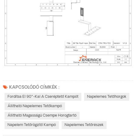
KAPCSOLÓDÓ CÍMKÉK :
Fordítsa El 90°-Kal A Cseréptető Kampót
Napelemes Tetőhorgok
Állítható Napelemes Tetőkampó
Állítható Magasságú Csempe Horogtartó
Napelem Tetőrögzítő Kampó
Napelemes Tetőrészek