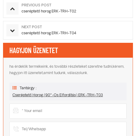
PREVIOUS POST
cseréptető horog ERK-TRH-T02
NEXT POST
cseréptető horog ERK-TRH-T04
HAGYJON ÜZENETET
ha érdeklik termékeink, és további részleteket szeretne tudni,kérem,
hagyjon itt üzenetet,amint tudunk, válaszolunk.
Tantárgy :
Cseréptető Horog (90°-Os Elfordítás) ERK-TRH-T03