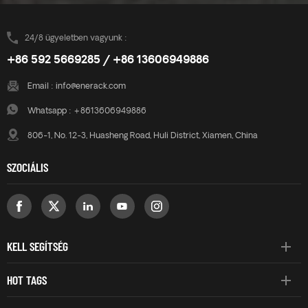
24/8 ügyeletben vagyunk :
+86 592 5669285 / +86 13606949886
Email :
info@enerack.com
Whatsapp :
+8613606949886
806-1, No. 12-3, Huasheng Road, Huli District, Xiamen, China
SZOCIÁLIS
KELL SEGÍTSÉG
HOT TAGS