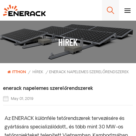
HÍREK
ITTHON
/
HÍREK
/
ENERACK NAPELEMES SZERELŐRENDSZEREK
enerack napelemes szerelőrendszerek
May 01, 2019
Az ENERACK különféle tetőrendszerek tervezésére és
gyártására specializálódott,, és több mint 30 MW-os
tetőprojekteket telepített Vietnamban, Kambodzsában,