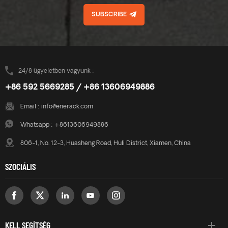
SUBSCRIBE
24/8 ügyeletben vagyunk :
+86 592 5669285 / +86 13606949886
Email :
info@enerack.com
Whatsapp :
+8613606949886
806-1, No. 12-3, Huasheng Road, Huli District, Xiamen, China
SZOCIÁLIS
KELL SEGÍTSÉG