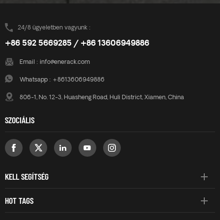
helyezésre került, és most tiszta energiát biztosít a kereskedelmi
létesítmény számára. Az ügyfél nagy elégedettségről számolt be az
24/8 ügyeletben vagyunk :
Enerack ULT-Pro rendszerrel kapcsolatban, különösen kiemelve a
+86 592 5669285 / +86 13606949886
könnyű beállítást a kitűzési folyamat során, valamint a lefedett
szerkezet sziklaszilárd stabilitását. Ez a projekt tökéletes
Email :
info@enerack.com
referenciaként szolgál a kelet-európai napelemes EPC-k (mérnöki,
Whatsapp :
+8613606949886
beszerzési és kivitelezői) számára, amelyek megbízható,
költséghatékony és tetőbarát rögzítőszerkezeteket keresnek.
806-1, No. 12-3, Huasheng Road, Huli District, Xiamen, China
Szakembert keresek Napelemes szerelési megol
SZOCIÁLIS
KELL SEGÍTSÉG
HOT TAGS