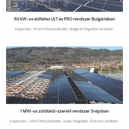
60 kW-os előtétes ULT és PRO rendszer Bulgáriában
Kapacitás: 60 kW Elhelyezkedés: Bulgária Rögzítési rendszer:
Enerack előtétes ULT és PRO rendszer Tetőtípus: Beton lapostető
Alkalmazás: Kereskedelmi tetőtéri napelempark A kihívás:
Hatékonyság behatolás nélkül Ehhez a 60 kW-os bulgáriai projekthez
az ügyfélnek olyan napelemes szerelési megoldásra volt szüksége,
amely a tető épségét és a telepítés gyorsaságát helyezte előtérbe.
Mivel a telepítés egy kiváló minőségű ipari beton lapostetőre történt,
a hagyományos áthatoló szerelési módszer nem volt lehetséges a
vízszivárgás potenciális kockázata miatt. Ezenkívül Bulgária helyi
éghajlata olyan szerkezetet igényel, amely képes ellenállni a jelentős
hóterhelésnek télen és a nagy szélsebességnek nyílt területeken. A
megoldás: Enerack ULT-Pro előtétrendszer Az Enerack biztosította
1 MW-os zöldtető-szerelő rendszer Svájcban
az ULT-Pro lefoglalt rendszert, egy nem áthatoló rögzítési megoldást,
amelyet kifejezetten lapostetőkre terveztek. A betonblokkok
Kapacitás: 1 MW Elhelyezkedés: Svájc Megoldás: Enerack zöldtető-
lefoglaltságának köszönhetően a rendszer a gravitáció és a súrlódás
rögzítő rendszer