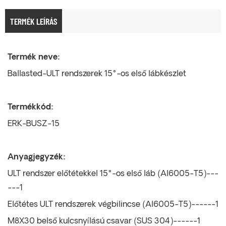
TERMÉK LEÍRÁS
Termék neve:
Ballasted-ULT rendszerek 15°-os első lábkészlet
Termékkód:
ERK-BUSZ-15
Anyagjegyzék:
ULT rendszer előtétekkel 15°-os első láb (Al6005-T5)---
---1
Előtétes ULT rendszerek végbilincse (Al6005-T5)------1
M8X30 belső kulcsnyílású csavar (SUS 304)------1