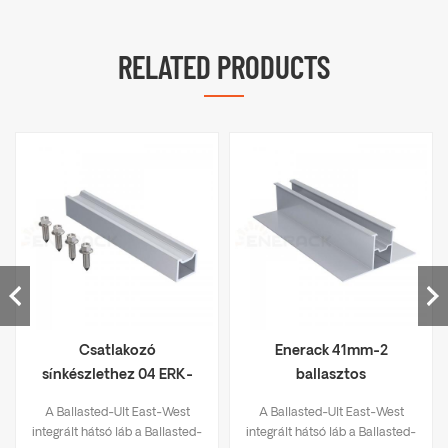
RELATED PRODUCTS
Csatlakozó
Enerack 41mm-2
sínkészlethez 04 ERK-
ballasztos
SFR-04
napkollektoros
A Ballasted-Ult East-West
A Ballasted-Ult East-West
rendszersín ERK-R41-2
integrált hátsó láb a Ballasted-
integrált hátsó láb a Ballasted-