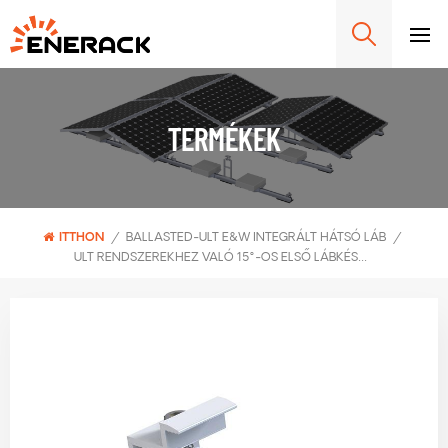
TERMÉKEK
ITTHON
/
BALLASTED-ULT E&W INTEGRÁLT HÁTSÓ LÁB
/
ULT RENDSZEREKHEZ VALÓ 15°-OS ELSŐ LÁBKÉSZLET ERK-BUS-15, ELŐTÉTTEL ELLÁTOTT