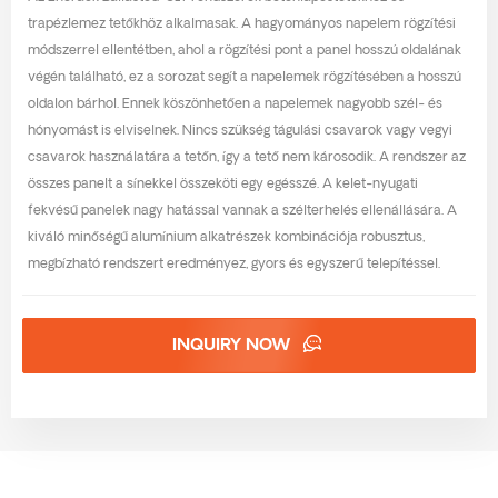
trapézlemez tetőkhöz alkalmasak. A hagyományos napelem rögzítési
módszerrel ellentétben, ahol a rögzítési pont a panel hosszú oldalának
végén található, ez a sorozat segít a napelemek rögzítésében a hosszú
oldalon bárhol. Ennek köszönhetően a napelemek nagyobb szél- és
hónyomást is elviselnek. Nincs szükség tágulási csavarok vagy vegyi
csavarok használatára a tetőn, így a tető nem károsodik. A rendszer az
összes panelt a sínekkel összeköti egy egésszé. A kelet-nyugati
fekvésű panelek nagy hatással vannak a szélterhelés ellenállására. A
kiváló minőségű alumínium alkatrészek kombinációja robusztus,
megbízható rendszert eredményez, gyors és egyszerű telepítéssel.
INQUIRY NOW