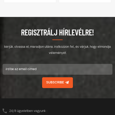
Ult Systems Kelet-Nyugat
Ult Systems Kelet-Nyugat
elrendezésű telepítéshez
elrendezésű telepítéshez
alkalmas, ugyanazokkal az
alkalmas, ugyanazokkal az
előnyökkel rendelkezik, mint a
előnyökkel rendelkezik, mint a
Ballasted-Ult Systems,
Ballasted-Ult Systems,
tetszőleges pozícióban
tetszőleges pozícióban
REGISZTRÁLJ HÍRLEVÉLRE!
felszerelhető a napelemek
felszerelhető a napelemek
hosszú oldalára.
hosszú oldalára.
Maximalizálja, hogy felismerje
Maximalizálja, hogy felismerje
kérjük, olvassa el, maradjon utána, iratkozzon fel,, és várjuk, hogy elmondja
a napelemek erejét a szél- és
a napelemek erejét a szél- és
hóterheléssel szemben. A
hóterheléssel szemben. A
véleményét.
kelet-nyugati irányú integrált
kelet-nyugati irányú integrált
hátsó lábtámasz leegyszerűsíti
hátsó lábtámasz leegyszerűsíti
a telepítések számát,
a telepítések számát,
egyszerűbbé és
egyszerűbbé és
kényelmesebbé teszi,
kényelmesebbé teszi,
SUBSCRIBE
hatékonyabbá és gyorsabbá
hatékonyabbá és gyorsabbá
teszi, hatékonyan csökkenti a
teszi, hatékonyan csökkenti a
teljes projekt költségét. Az
teljes projekt költségét. Az
innovatív hátsó láb belső
innovatív hátsó láb belső
bilincs kényelmesebb a
bilincs kényelmesebb a
telepítéshez, és integráltabbá
telepítéshez, és integráltabbá
24/8 ügyeletben vagyunk :
teszi az egész rendszert,
teszi az egész rendszert,