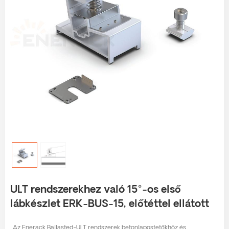
ULT rendszerekhez való 15°-os első
lábkészlet ERK-BUS-15, előtéttel ellátott
Az Enerack Ballasted-ULT rendszerek betonlapostetőkhöz és