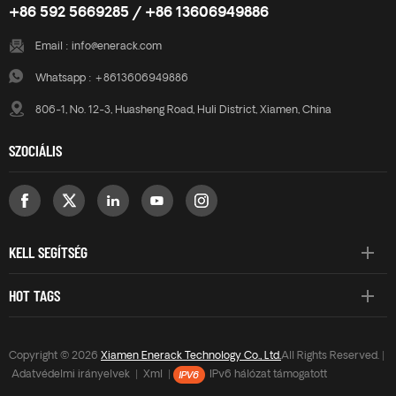
+86 592 5669285 / +86 13606949886
Email :
info@enerack.com
Whatsapp :
+8613606949886
806-1, No. 12-3, Huasheng Road, Huli District, Xiamen, China
SZOCIÁLIS
KELL SEGÍTSÉG
HOT TAGS
Copyright © 2026
Xiamen Enerack Technology Co., Ltd.
All Rights Reserved. |
Adatvédelmi irányelvek
|
Xml
|
IPv6 hálózat támogatott