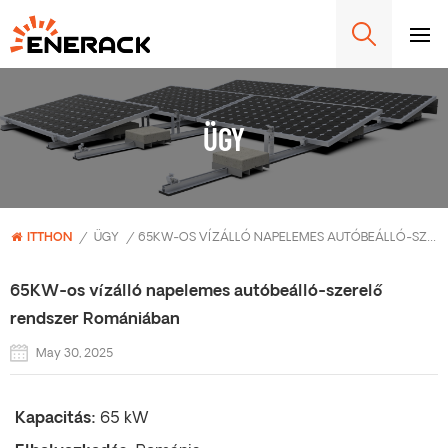
ÜGY
ITTHON
/
ÜGY
/
65KW-OS VÍZÁLLÓ NAPELEMES AUTÓBEÁLLÓ-SZERELŐ RENDSZER ROMÁNIÁBAN
65KW-os vízálló napelemes autóbeálló-szerelő
rendszer Romániában
May 30, 2025
Kapacitás:
65 kW