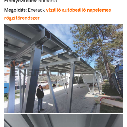
Elhelyezkedés:
Románia
Megoldás:
Enerack
vízálló autóbeálló napelemes
rögzítőrendszer