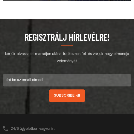
REGISZTRÁLJ HÍRLEVÉLRE!
kérjük, olvassa el, maradjon utána, iratkozzon fel,, és várjuk, hogy elmondja
véleményét.
SUBSCRIBE
24/8 ügyeletben vagyunk :