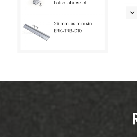
hátsó lábkészlet
ERK-BPR-10
26 mm-es mini sín
ERK-TRB-D10