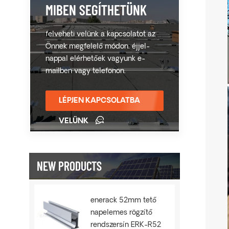
MIBEN SEGÍTHETÜNK
felveheti velünk a kapcsolatot az
Önnek megfelelő módon. éjjel-
nappal elérhetőek vagyunk e-
mailben vagy telefonon.
LÉPJEN KAPCSOLATBA
VELÜNK
NEW PRODUCTS
enerack 52mm tető
napelemes rögzítő
rendszersín ERK-R52