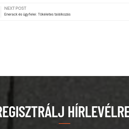
NEXT POST
Enerack és ügyfelei: Tökéletes találkozás
REGISZTRÁLJ HÍRLEVÉLRE