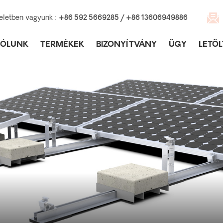
eletben vagyunk :
+86 592 5669285 / +86 13606949886
RÓLUNK
TERMÉKEK
BIZONYÍTVÁNY
ÜGY
LETÖL