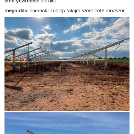
elhelyezkedés:
Mexikó
megoldás:
enerack U cölöp talajra szerelhető rendszer