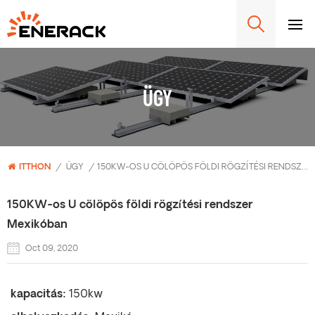
ÜGY
ITTHON
/
ÜGY
/
150KW-OS U CÖLÖPÖS FÖLDI RÖGZÍTÉSI RENDSZER MEXIKÓBAN
150KW-os U cölöpös földi rögzítési rendszer
Mexikóban
Oct 09, 2020
kapacitás:
150kw