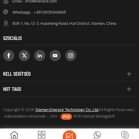
Email :
info@enerack.com
Whatsapp :
+8613606949886
806-1, No. 12-3, Huasheng Road, Huli District, Xiamen, China
SZOCIÁLIS
KELL SEGÍTSÉG
HOT TAGS
Copyright © 2026
Xiamen Enerack Technology Co., Ltd.
All Rights Reserved. |
Adatvédelmi irányelvek
|
Xml
|
IPv6 hálózat támogatott