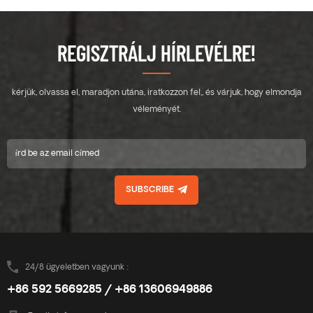
REGISZTRÁLJ HÍRLEVÉLRE!
kérjük, olvassa el, maradjon utána, iratkozzon fel,, és várjuk, hogy elmondja
véleményét.
SUBSCRIBE
24/8 ügyeletben vagyunk :
+86 592 5669285 / +86 13606949886